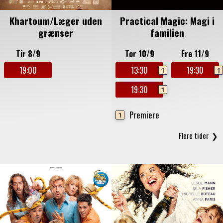
Khartoum/Læger uden
Practical Magic: Magi i
grænser
familien
Tir 8/9
Tor 10/9
Fre 11/9
19:00
13:30
19:30
1
1
19:30
1
Premiere
1