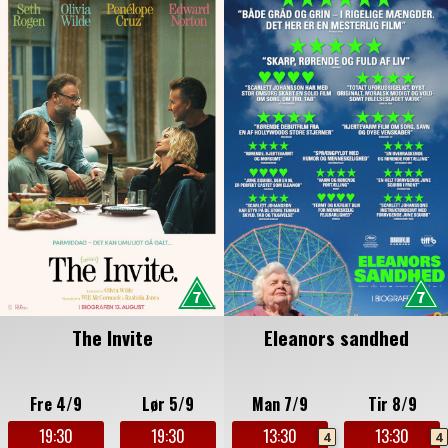
The Invite
Eleanors sandhed
Fre 4/9
Lør 5/9
Man 7/9
Tir 8/9
19:30
19:30
13:30
13:30
4
4