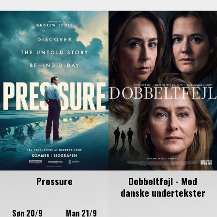
Pressure
Dobbeltfejl - Med
danske undertekster
Søn 20/9
Man 21/9