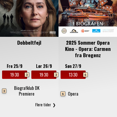
Dobbeltfejl
2025 Sommer Opera
Kino - Opera: Carmen
fra Bregenz
Fre 25/9
Lør 26/9
Søn 27/9
19:30
19:30
13:30
3
3
6
Biografklub DK
3
Premiere
Opera
6