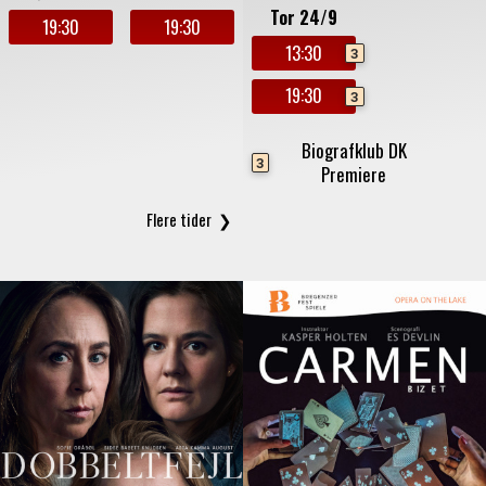
Tor 24/9
19:30
19:30
13:30
3
19:30
3
Biografklub DK
3
Premiere