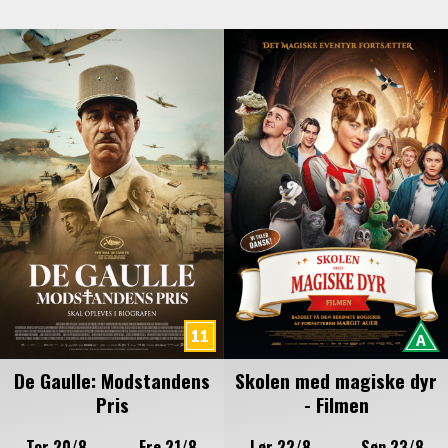
De Gaulle: Modstandens
Skolen med magiske dyr
Pris
- Filmen
Tor 20/8
Fre 21/8
Lør 22/8
Søn 23/8