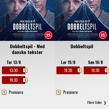
Dobbeltspil - Med
Dobbeltspil
danske tekster
Tor 13/8
Lør 15/8
Søn 16/8
13:30
19:30
19:30
1
1
1
19:30
1
Premiere
Premiere
1
1