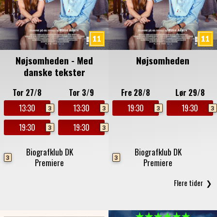
Nøjsomheden - Med
Nøjsomheden
danske tekster
Tor 27/8
Tor 3/9
Fre 28/8
Lør 29/8
13:30
13:30
19:30
19:30
3
3
3
3
19:30
19:30
3
3
Biografklub DK
Biografklub DK
3
3
Premiere
Premiere