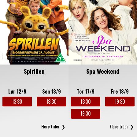
Spirillen
Spa Weekend
Lør 12/9
Søn 13/9
Tor 17/9
Fre 18/9
13:30
13:30
13:30
19:30
19:30